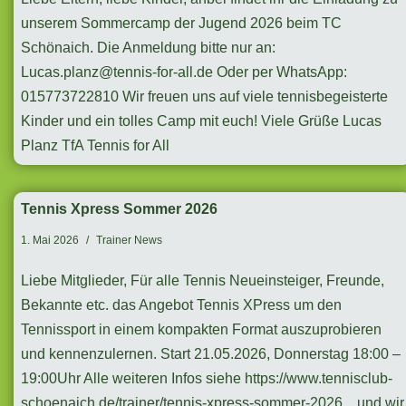
unserem Sommercamp der Jugend 2026 beim TC
Schönaich. Die Anmeldung bitte nur an:
Lucas.planz@tennis-for-all.de
Oder per WhatsApp:
015773722810 Wir freuen uns auf viele tennisbegeisterte
Kinder und ein tolles Camp mit euch! Viele Grüße Lucas
Planz TfA Tennis for All
Tennis Xpress Sommer 2026
1. Mai 2026
Trainer News
Liebe Mitglieder, Für alle Tennis Neueinsteiger, Freunde,
Bekannte etc. das Angebot Tennis XPress um den
Tennissport in einem kompakten Format auszuprobieren
und kennenzulernen. Start 21.05.2026, Donnerstag 18:00 –
19:00Uhr Alle weiteren Infos siehe https://www.tennisclub-
schoenaich.de/trainer/tennis-xpress-sommer-2026 .. und wir