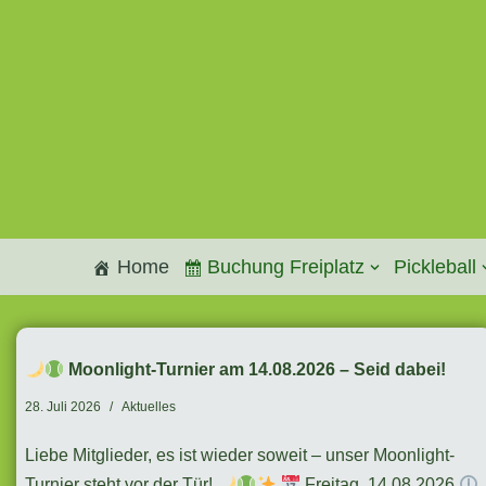
Zum
Inhalt
springen
Home
Buchung Freiplatz
Pickleball
Moonlight-Turnier am 14.08.2026 – Seid dabei!
28. Juli 2026
Aktuelles
Liebe Mitglieder, es ist wieder soweit – unser Moonlight-
Turnier steht vor der Tür!
Freitag, 14.08.2026