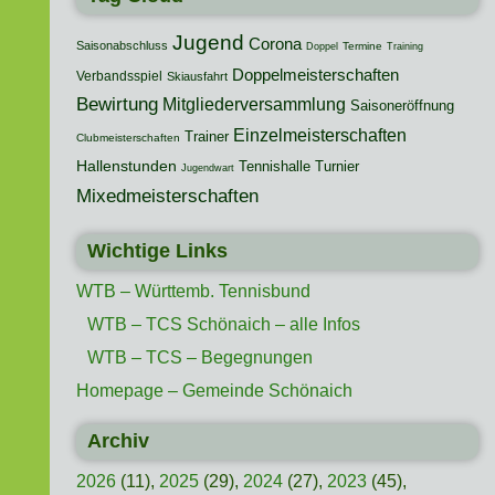
Jugend
Corona
Saisonabschluss
Termine
Doppel
Training
Doppelmeisterschaften
Verbandsspiel
Skiausfahrt
Bewirtung
Mitgliederversammlung
Saisoneröffnung
Einzelmeisterschaften
Trainer
Clubmeisterschaften
Hallenstunden
Tennishalle
Turnier
Jugendwart
Mixedmeisterschaften
Wichtige Links
WTB – Württemb. Tennisbund
WTB – TCS Schönaich – alle Infos
WTB – TCS – Begegnungen
Homepage – Gemeinde Schönaich
Archiv
2026
(11),
2025
(29),
2024
(27),
2023
(45),