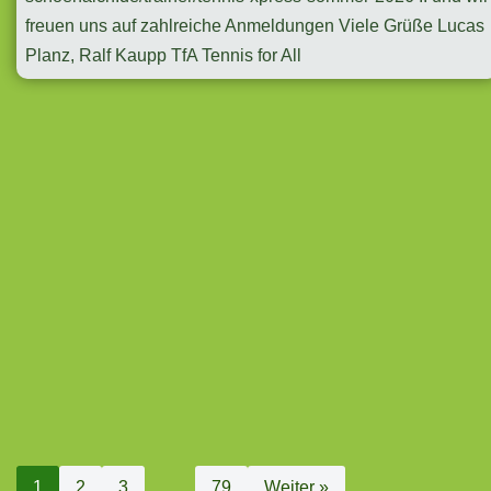
freuen uns auf zahlreiche Anmeldungen Viele Grüße Lucas
Planz, Ralf Kaupp TfA Tennis for All
1
2
3
…
79
Weiter »