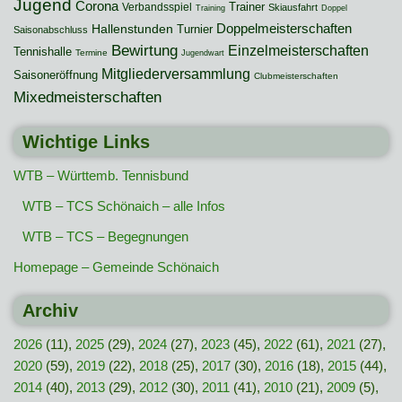
Jugend
Corona
Trainer
Verbandsspiel
Skiausfahrt
Training
Doppel
Hallenstunden
Doppelmeisterschaften
Turnier
Saisonabschluss
Bewirtung
Einzelmeisterschaften
Tennishalle
Termine
Jugendwart
Mitgliederversammlung
Saisoneröffnung
Clubmeisterschaften
Mixedmeisterschaften
Wichtige Links
WTB – Württemb. Tennisbund
WTB – TCS Schönaich – alle Infos
WTB – TCS – Begegnungen
Homepage – Gemeinde Schönaich
Archiv
2026
(11),
2025
(29),
2024
(27),
2023
(45),
2022
(61),
2021
(27),
2020
(59),
2019
(22),
2018
(25),
2017
(30),
2016
(18),
2015
(44),
2014
(40),
2013
(29),
2012
(30),
2011
(41),
2010
(21),
2009
(5),