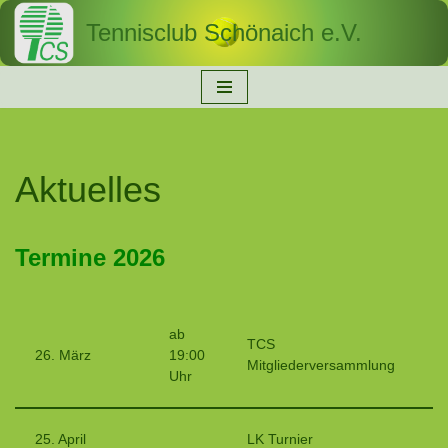
Tennisclub Schönaich e.V.
Zum
Inhalt
springen
Aktuelles
Termine 2026
ab
TCS
26. März
19:00
Mitgliederversammlung
Uhr
25. April
LK Turnier