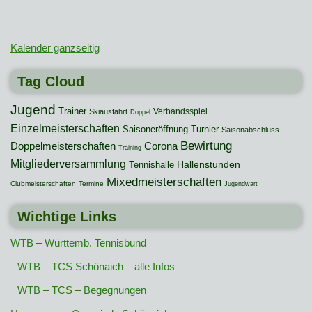
Kalender ganzseitig
Tag Cloud
Jugend
Trainer
Verbandsspiel
Skiausfahrt
Doppel
Einzelmeisterschaften
Saisoneröffnung
Turnier
Saisonabschluss
Bewirtung
Doppelmeisterschaften
Corona
Training
Mitgliederversammlung
Hallenstunden
Tennishalle
Mixedmeisterschaften
Clubmeisterschaften
Termine
Jugendwart
Wichtige Links
WTB – Württemb. Tennisbund
WTB – TCS Schönaich – alle Infos
WTB – TCS – Begegnungen