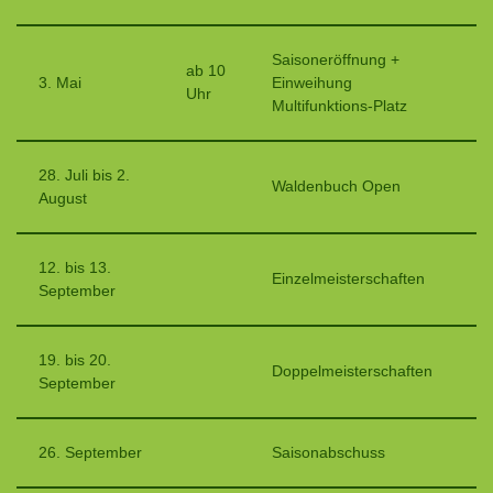
Saisoneröffnung +
ab 10
3. Mai
Einweihung
Uhr
Multifunktions-Platz
28. Juli bis 2.
Waldenbuch Open
August
12. bis 13.
Einzelmeisterschaften
September
19. bis 20.
Doppelmeisterschaften
September
26. September
Saisonabschuss