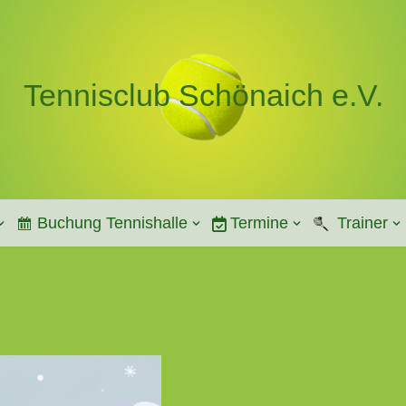
Tennisclub Schönaich e.V.
Buchung Tennishalle
Termine
Trainer