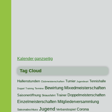
Kalender ganzseitig
Tag Cloud
Hallenstunden
Turnier
Tennishalle
Clubmeisterschaften
Jugendwart
Mixedmeisterschaften
Bewirtung
Termine
Doppel
Training
Doppelmeisterschaften
Saisoneröffnung
Trainer
Skiausfahrt
Mitgliederversammlung
Einzelmeisterschaften
Jugend
Corona
Verbandsspiel
Saisonabschluss