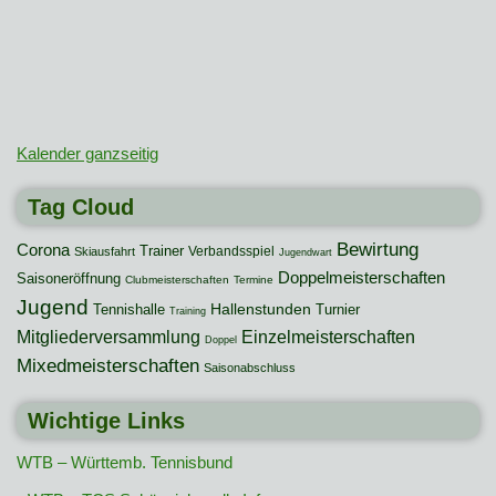
Kalender ganzseitig
Tag Cloud
Bewirtung
Corona
Trainer
Verbandsspiel
Skiausfahrt
Jugendwart
Doppelmeisterschaften
Saisoneröffnung
Clubmeisterschaften
Termine
Jugend
Hallenstunden
Tennishalle
Turnier
Training
Mitgliederversammlung
Einzelmeisterschaften
Doppel
Mixedmeisterschaften
Saisonabschluss
Wichtige Links
WTB – Württemb. Tennisbund