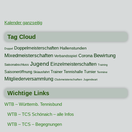
Kalender ganzseitig
Tag Cloud
Doppelmeisterschaften
Hallenstunden
Doppel
Mixedmeisterschaften
Bewirtung
Corona
Verbandsspiel
Jugend
Einzelmeisterschaften
Saisonabschluss
Training
Saisoneröffnung
Trainer
Tennishalle
Turnier
Skiausfahrt
Termine
Mitgliederversammlung
Clubmeisterschaften
Jugendwart
Wichtige Links
WTB – Württemb. Tennisbund
WTB – TCS Schönaich – alle Infos
WTB – TCS – Begegnungen