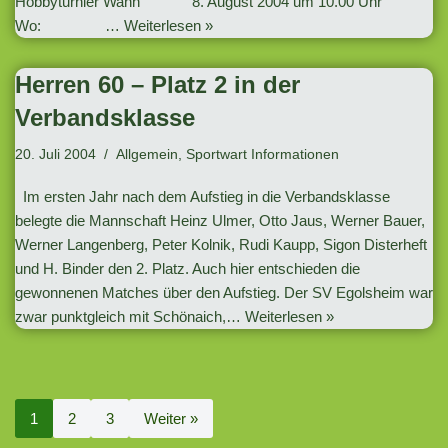
Hobbyturnier Wann 8. August 2004 um 10.00 Uhr
Wo: …
Weiterlesen »
Herren 60 – Platz 2 in der
Verbandsklasse
20. Juli 2004
Allgemein
,
Sportwart Informationen
Im ersten Jahr nach dem Aufstieg in die Verbandsklasse
belegte die Mannschaft Heinz Ulmer, Otto Jaus, Werner Bauer,
Werner Langenberg, Peter Kolnik, Rudi Kaupp, Sigon Disterheft
und H. Binder den 2. Platz. Auch hier entschieden die
gewonnenen Matches über den Aufstieg. Der SV Egolsheim war
zwar punktgleich mit Schönaich,…
Weiterlesen »
1
2
3
Weiter »