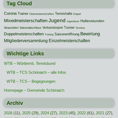
Tag Cloud
Corona
Trainer
Tennishalle
Clubmeisterschaften
Doppel
Jugend
Mixedmeisterschaften
Hallenstunden
Jugendwart
Turnier
Verbandsspiel
Skiausfahrt
Saisonabschluss
Termine
Bewirtung
Doppelmeisterschaften
Saisoneröffnung
Training
Mitgliederversammlung
Einzelmeisterschaften
Wichtige Links
WTB – Württemb. Tennisbund
WTB – TCS Schönaich – alle Infos
WTB – TCS – Begegnungen
Homepage – Gemeinde Schönaich
Archiv
2026
(11),
2025
(29),
2024
(27),
2023
(45),
2022
(61),
2021
(27),