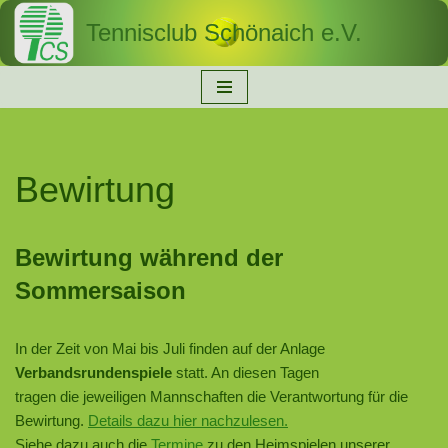
Tennisclub Schönaich e.V.
Zum
Inhalt
springen
Bewirtung
Bewirtung während der
Sommersaison
In der Zeit von Mai bis Juli finden auf der Anlage
Verbandsrundenspiele
statt. An diesen Tagen
tragen die jeweiligen Mannschaften die Verantwortung für die
Bewirtung.
Details dazu hier nachzulesen.
Siehe dazu auch die
Termine
zu den Heimspielen unserer