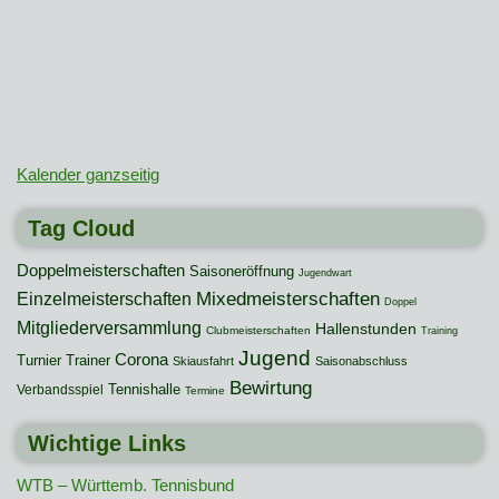
Kalender ganzseitig
Tag Cloud
Doppelmeisterschaften
Saisoneröffnung
Jugendwart
Mixedmeisterschaften
Einzelmeisterschaften
Doppel
Mitgliederversammlung
Hallenstunden
Clubmeisterschaften
Training
Jugend
Corona
Turnier
Trainer
Skiausfahrt
Saisonabschluss
Bewirtung
Tennishalle
Verbandsspiel
Termine
Wichtige Links
WTB – Württemb. Tennisbund