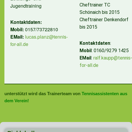
Cheftrainer TC
Jugendtraining
Schönaich bis 2015
Cheftrainer Denkendorf
Kontaktdaten:
bis 2015
Mobil:
0157/73722810
EMail:
lucas.planz@tennis-
Kontaktdaten
:
for-all.de
Mobil
: 0160/9279 1425
EMail
:
ralf.kaupp@tennis
for-all.de
unterstützt wird das Trainerteam von
Tennisassistenten aus
dem Verein!