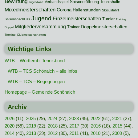
Bewirtung
Saisoneröffnung
Tennishalle
Verbandsspiel
Jugendwart
Mixedmeisterschaften
Corona
Hallenstunden
Skiausfahrt
Jugend
Einzelmeisterschaften
Turnier
Saisonabschluss
Training
Mitgliederversammlung
Doppelmeisterschaften
Trainer
Doppel
Termine
Clubmeisterschaften
Wichtige Links
WTB – Württemb. Tennisbund
WTB – TCS Schönaich – alle Infos
WTB – TCS – Begegnungen
Homepage – Gemeinde Schönaich
Archiv
2026
(11),
2025
(29),
2024
(27),
2023
(45),
2022
(61),
2021
(27),
2020
(59),
2019
(22),
2018
(25),
2017
(30),
2016
(18),
2015
(44),
2014
(40),
2013
(29),
2012
(30),
2011
(41),
2010
(21),
2009
(5),