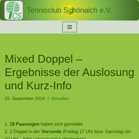
Tennisclub Schönaich e.V.
Zum
Inhalt
springen
Mixed Doppel –
Ergebnisse der Auslosung
und Kurz-Info
25. September 2024
Aktuelles
1.
18 Paarungen
haben sich gemeldet
2. 2 Doppel in der
Vorrunde
(Freitag 17 Uhr bzw. Samstag um
10 Uhr – bitte untereinander abstimmen)