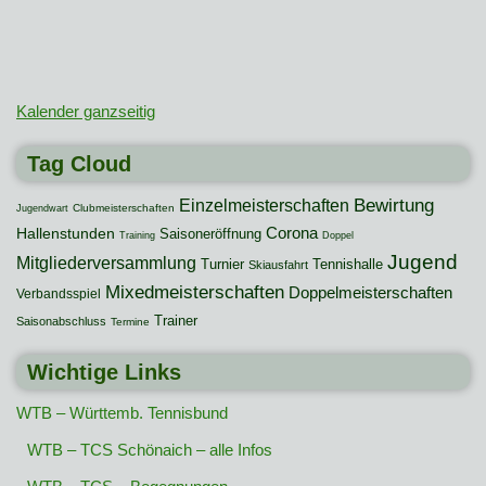
Kalender ganzseitig
Tag Cloud
Bewirtung
Einzelmeisterschaften
Clubmeisterschaften
Jugendwart
Hallenstunden
Corona
Saisoneröffnung
Training
Doppel
Jugend
Mitgliederversammlung
Turnier
Tennishalle
Skiausfahrt
Mixedmeisterschaften
Doppelmeisterschaften
Verbandsspiel
Trainer
Saisonabschluss
Termine
Wichtige Links
WTB – Württemb. Tennisbund
WTB – TCS Schönaich – alle Infos