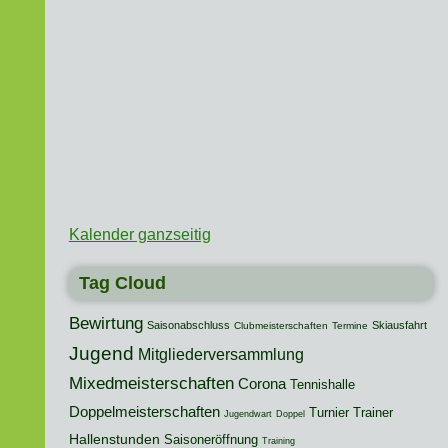
Kalender ganzseitig
Tag Cloud
Bewirtung
Saisonabschluss
Skiausfahrt
Clubmeisterschaften
Termine
Jugend
Mitgliederversammlung
Mixedmeisterschaften
Corona
Tennishalle
Doppelmeisterschaften
Turnier
Trainer
Jugendwart
Doppel
Hallenstunden
Saisoneröffnung
Training