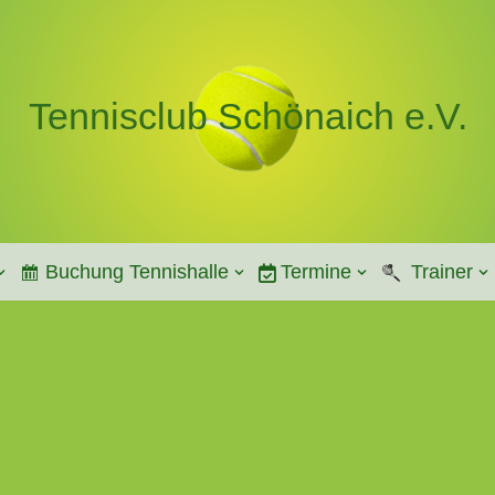
Tennisclub Schönaich e.V.
Buchung Tennishalle
Termine
Trainer