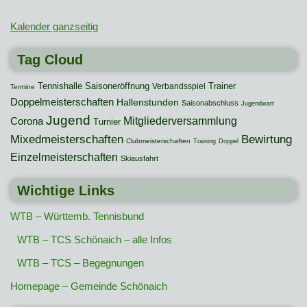
Kalender ganzseitig
Tag Cloud
Tennishalle
Saisoneröffnung
Trainer
Verbandsspiel
Termine
Doppelmeisterschaften
Hallenstunden
Saisonabschluss
Jugendwart
Jugend
Mitgliederversammlung
Corona
Turnier
Mixedmeisterschaften
Bewirtung
Clubmeisterschaften
Training
Doppel
Einzelmeisterschaften
Skiausfahrt
Wichtige Links
WTB – Württemb. Tennisbund
WTB – TCS Schönaich – alle Infos
WTB – TCS – Begegnungen
Homepage – Gemeinde Schönaich