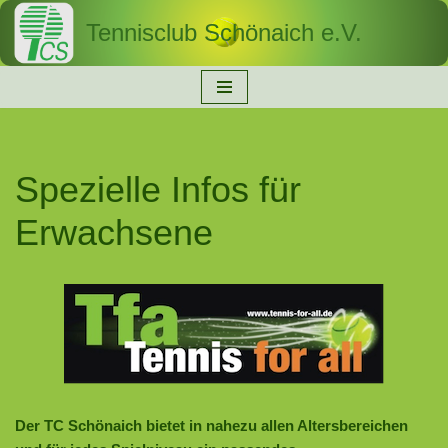
Tennisclub Schönaich e.V.
Zum
Inhalt
springen
Spezielle Infos für
Erwachsene
Der TC Schönaich bietet in nahezu allen Altersbereichen