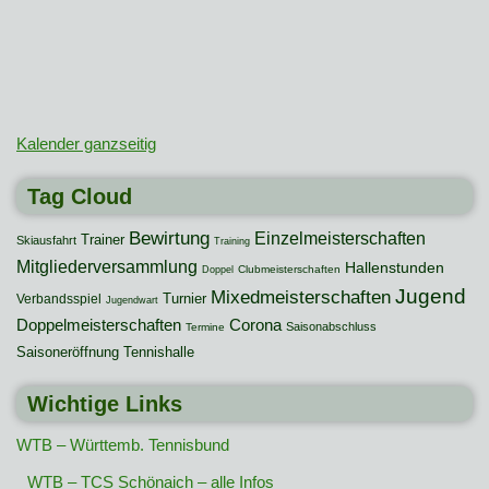
Kalender ganzseitig
Tag Cloud
Bewirtung
Einzelmeisterschaften
Trainer
Skiausfahrt
Training
Mitgliederversammlung
Hallenstunden
Clubmeisterschaften
Doppel
Jugend
Mixedmeisterschaften
Turnier
Verbandsspiel
Jugendwart
Doppelmeisterschaften
Corona
Saisonabschluss
Termine
Saisoneröffnung
Tennishalle
Wichtige Links
WTB – Württemb. Tennisbund
WTB – TCS Schönaich – alle Infos