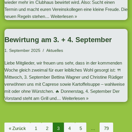
wieder mehr im Clubhaus bewirtet wird. Also: Sucht einen
Termin und macht euren Vereinskollegen eine kleine Freude. Die
neuen Regeln stehen…
Weiterlesen »
Bewirtung am 3. + 4. September
1. September 2025
Aktuelles
Liebe Mitglieder, wir freuen uns sehr, dass in der kommenden
Woche gleich zweimal für euer leibliches Wohl gesorgt ist: 🍴
Mittwoch, 3. September Bettina Wagner und Christine Rüdiger
verwöhnen uns mit Caprese sowie Kartoffelsuppe – wahlweise
mit oder ohne Würstchen. 🔥 Donnerstag, 4. September Der
Vorstand steht am Grill und…
Weiterlesen »
« Zurück
1
2
3
4
5
…
79