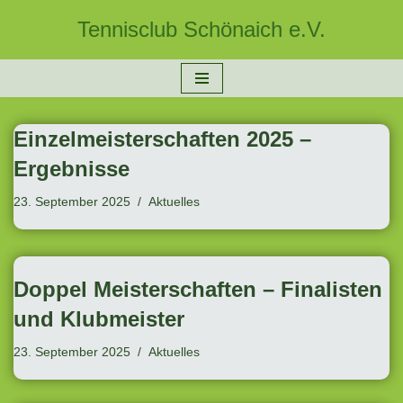
Tennisclub Schönaich e.V.
Zum
Inhalt
springen
Einzelmeisterschaften 2025 –
Ergebnisse
23. September 2025
Aktuelles
Doppel Meisterschaften – Finalisten
und Klubmeister
23. September 2025
Aktuelles