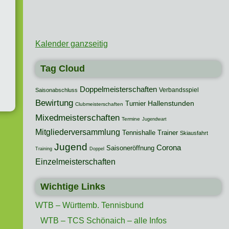
Kalender ganzseitig
Tag Cloud
Doppelmeisterschaften
Verbandsspiel
Saisonabschluss
Bewirtung
Hallenstunden
Turnier
Clubmeisterschaften
Mixedmeisterschaften
Termine
Jugendwart
Mitgliederversammlung
Tennishalle
Trainer
Skiausfahrt
Jugend
Corona
Saisoneröffnung
Training
Doppel
Einzelmeisterschaften
Wichtige Links
WTB – Württemb. Tennisbund
WTB – TCS Schönaich – alle Infos