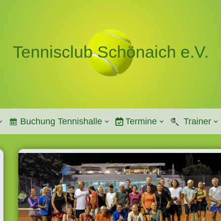
Tennisclub Schönaich e.V.
Buchung Tennishalle
Termine
Trainer