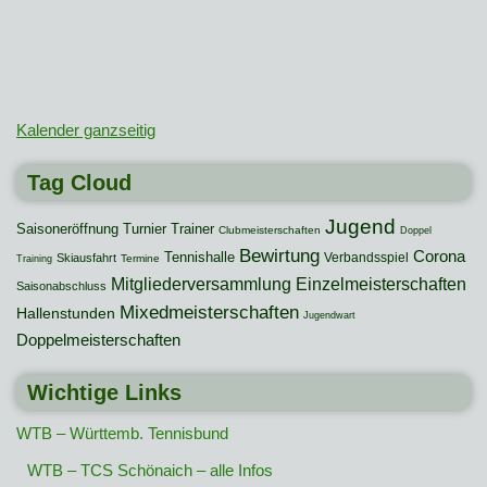
Kalender ganzseitig
Tag Cloud
Jugend
Saisoneröffnung
Turnier
Trainer
Clubmeisterschaften
Doppel
Bewirtung
Corona
Tennishalle
Verbandsspiel
Skiausfahrt
Termine
Training
Mitgliederversammlung
Einzelmeisterschaften
Saisonabschluss
Mixedmeisterschaften
Hallenstunden
Jugendwart
Doppelmeisterschaften
Wichtige Links
WTB – Württemb. Tennisbund
WTB – TCS Schönaich – alle Infos