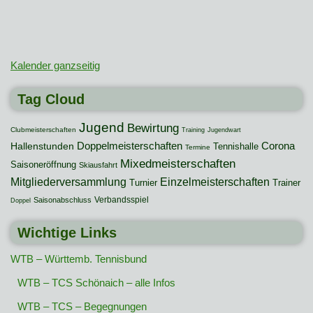
Kalender ganzseitig
Tag Cloud
Jugend
Bewirtung
Clubmeisterschaften
Training
Jugendwart
Hallenstunden
Doppelmeisterschaften
Corona
Tennishalle
Termine
Mixedmeisterschaften
Saisoneröffnung
Skiausfahrt
Mitgliederversammlung
Einzelmeisterschaften
Turnier
Trainer
Verbandsspiel
Saisonabschluss
Doppel
Wichtige Links
WTB – Württemb. Tennisbund
WTB – TCS Schönaich – alle Infos
WTB – TCS – Begegnungen