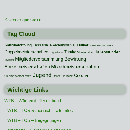
Kalender ganzseitig
Tag Cloud
Saisoneröffnung
Tennishalle
Trainer
Verbandsspiel
Saisonabschluss
Doppelmeisterschaften
Hallenstunden
Turnier
Skiausfahrt
Jugendwart
Mitgliederversammlung
Bewirtung
Training
Mixedmeisterschaften
Einzelmeisterschaften
Jugend
Corona
Clubmeisterschaften
Termine
Doppel
Wichtige Links
WTB – Württemb. Tennisbund
WTB – TCS Schönaich – alle Infos
WTB – TCS – Begegnungen