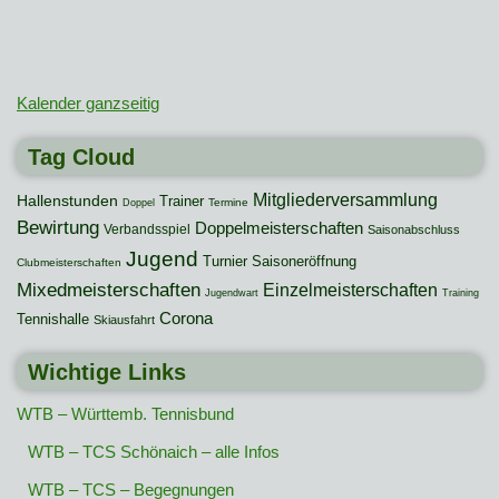
Kalender ganzseitig
Tag Cloud
Mitgliederversammlung
Hallenstunden
Trainer
Termine
Doppel
Bewirtung
Doppelmeisterschaften
Verbandsspiel
Saisonabschluss
Jugend
Turnier
Saisoneröffnung
Clubmeisterschaften
Mixedmeisterschaften
Einzelmeisterschaften
Jugendwart
Training
Corona
Tennishalle
Skiausfahrt
Wichtige Links
WTB – Württemb. Tennisbund
WTB – TCS Schönaich – alle Infos
WTB – TCS – Begegnungen