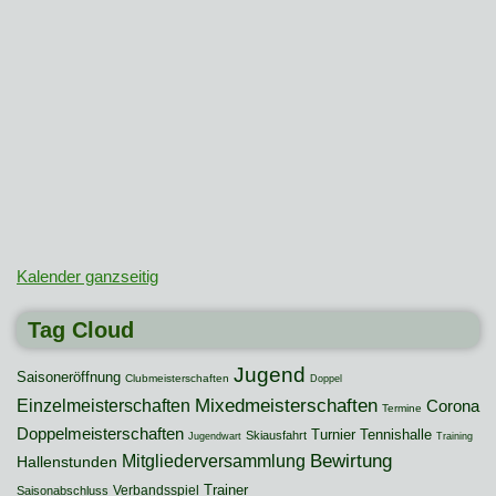
Kalender ganzseitig
Tag Cloud
Jugend
Saisoneröffnung
Clubmeisterschaften
Doppel
Mixedmeisterschaften
Einzelmeisterschaften
Corona
Termine
Doppelmeisterschaften
Turnier
Tennishalle
Skiausfahrt
Jugendwart
Training
Mitgliederversammlung
Bewirtung
Hallenstunden
Trainer
Verbandsspiel
Saisonabschluss