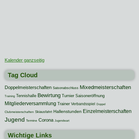
Kalender ganzseitig
Tag Cloud
Mixedmeisterschaften
Doppelmeisterschaften
Saisonabschluss
Bewirtung
Tennishalle
Turnier
Saisoneröffnung
Training
Mitgliederversammlung
Trainer
Verbandsspiel
Doppel
Einzelmeisterschaften
Hallenstunden
Skiausfahrt
Clubmeisterschaften
Jugend
Corona
Termine
Jugendwart
Wichtige Links