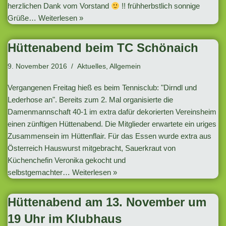
herzlichen Dank vom Vorstand
!! frühherbstlich sonnige
Grüße…
Weiterlesen »
Hüttenabend beim TC Schönaich
9. November 2016
Aktuelles
,
Allgemein
Vergangenen Freitag hieß es beim Tennisclub: "Dirndl und
Lederhose an". Bereits zum 2. Mal organisierte die
Damenmannschaft 40-1 im extra dafür dekorierten Vereinsheim
einen zünftigen Hüttenabend. Die Mitglieder erwartete ein uriges
Zusammensein im Hüttenflair. Für das Essen wurde extra aus
Österreich Hauswurst mitgebracht, Sauerkraut von
Küchenchefin Veronika gekocht und
selbstgemachter…
Weiterlesen »
Hüttenabend am 13. November um
19 Uhr im Klubhaus