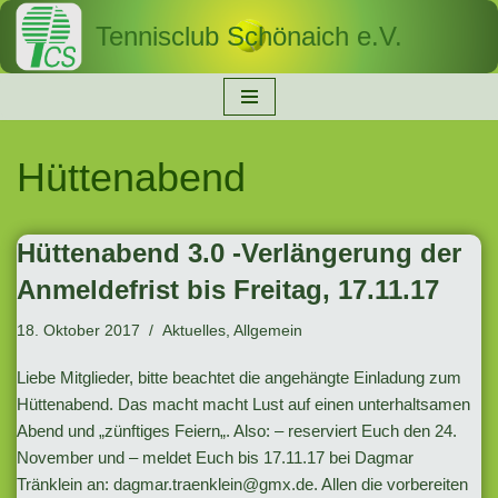
Tennisclub Schönaich e.V.
Zum
Inhalt
springen
Hüttenabend
Hüttenabend 3.0 -Verlängerung der
Anmeldefrist bis Freitag, 17.11.17
18. Oktober 2017
Aktuelles
,
Allgemein
Liebe Mitglieder, bitte beachtet die angehängte Einladung zum
Hüttenabend. Das macht macht Lust auf einen unterhaltsamen
Abend und „zünftiges Feiern„. Also: – reserviert Euch den 24.
November und – meldet Euch bis 17.11.17 bei Dagmar
Tränklein an:
dagmar.traenklein@gmx.de
. Allen die vorbereiten