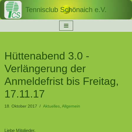
Tennisclub Schönaich e.V.
Zum
Inhalt
springen
Hüttenabend 3.0 -
Verlängerung der
Anmeldefrist bis Freitag,
17.11.17
18. Oktober 2017
Aktuelles
,
Allgemein
Liebe Mitglieder,