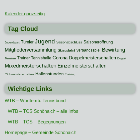
Kalender ganzseitig
Tag Cloud
Jugend
Turnier
Saisoneröffnung
Saisonabschluss
Jugendwart
Mitgliederversammlung
Bewirtung
Verbandsspiel
Skiausfahrt
Corona
Doppelmeisterschaften
Trainer
Tennishalle
Termine
Doppel
Mixedmeisterschaften
Einzelmeisterschaften
Hallenstunden
Clubmeisterschaften
Training
Wichtige Links
WTB – Württemb. Tennisbund
WTB – TCS Schönaich – alle Infos
WTB – TCS – Begegnungen
Homepage – Gemeinde Schönaich