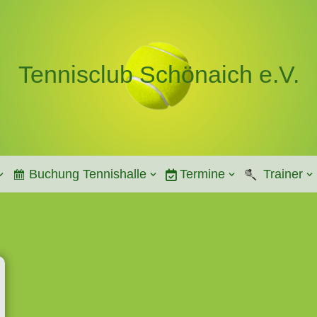
Tennisclub Schönaich e.V.
Buchung Tennishalle
Termine
Trainer