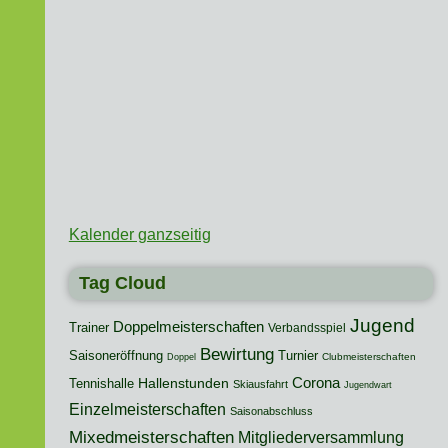
Kalender ganzseitig
Tag Cloud
Jugend
Doppelmeisterschaften
Trainer
Verbandsspiel
Bewirtung
Saisoneröffnung
Turnier
Clubmeisterschaften
Doppel
Hallenstunden
Corona
Tennishalle
Skiausfahrt
Jugendwart
Einzelmeisterschaften
Saisonabschluss
Mixedmeisterschaften
Mitgliederversammlung