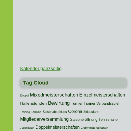
Kalender ganzseitig
Tag Cloud
Mixedmeisterschaften
Einzelmeisterschaften
Doppel
Bewirtung
Hallenstunden
Turnier
Trainer
Verbandsspiel
Corona
Saisonabschluss
Skiausfahrt
Termine
Training
Mitgliederversammlung
Saisoneröffnung
Tennishalle
Doppelmeisterschaften
Clubmeisterschaften
Jugendwart