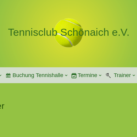
Tennisclub Schönaich e.V.
Buchung Tennishalle
Termine
Trainer
er