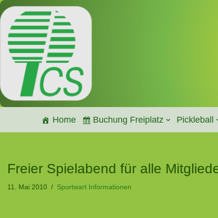
Zum
Inhalt
springen
Home
Buchung Freiplatz
Pickleball
Freier Spielabend für alle Mitglied
11. Mai 2010
Sportwart Informationen