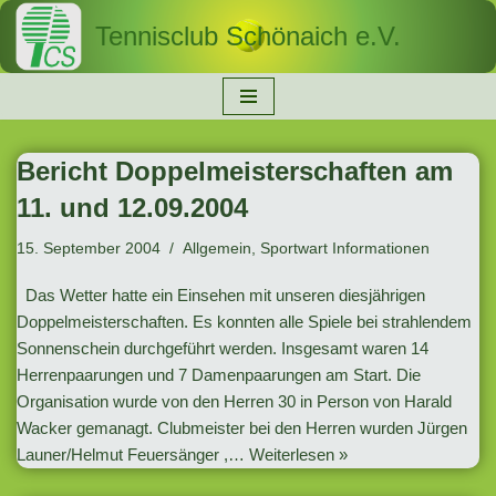
Tennisclub Schönaich e.V.
Zum
Inhalt
springen
Bericht Doppelmeisterschaften am
11. und 12.09.2004
15. September 2004
Allgemein
,
Sportwart Informationen
Das Wetter hatte ein Einsehen mit unseren diesjährigen
Doppelmeisterschaften. Es konnten alle Spiele bei strahlendem
Sonnenschein durchgeführt werden. Insgesamt waren 14
Herrenpaarungen und 7 Damenpaarungen am Start. Die
Organisation wurde von den Herren 30 in Person von Harald
Wacker gemanagt. Clubmeister bei den Herren wurden Jürgen
Launer/Helmut Feuersänger ,…
Weiterlesen »