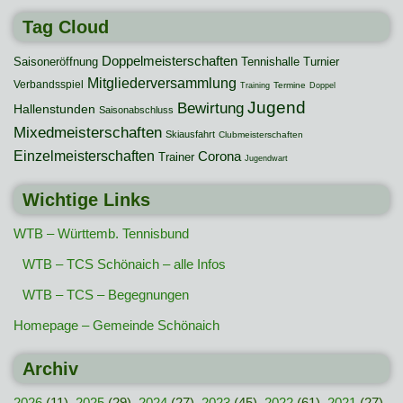
Tag Cloud
Doppelmeisterschaften
Saisoneröffnung
Tennishalle
Turnier
Mitgliederversammlung
Verbandsspiel
Termine
Training
Doppel
Jugend
Bewirtung
Hallenstunden
Saisonabschluss
Mixedmeisterschaften
Skiausfahrt
Clubmeisterschaften
Einzelmeisterschaften
Corona
Trainer
Jugendwart
Wichtige Links
WTB – Württemb. Tennisbund
WTB – TCS Schönaich – alle Infos
WTB – TCS – Begegnungen
Homepage – Gemeinde Schönaich
Archiv
2026
(11),
2025
(29),
2024
(27),
2023
(45),
2022
(61),
2021
(27),