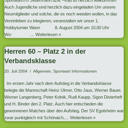
Sportwart!!!!!! Jedermann bzw. –frau ist herzlich willkommen
Auch Jugendliche sind herzlich dazu eingeladen Um unsere
Neumitglieder und solche, die es noch weeden wollen, in das
Vereinleben zu integieren, veranstalten wir unser 1.
Hobbyturnier Wann 8. August 2004 um 10.00 Uhr
Wo: …
Weiterlesen »
Herren 60 – Platz 2 in der
Verbandsklasse
20. Juli 2004
Allgemein
,
Sportwart Informationen
Im ersten Jahr nach dem Aufstieg in die Verbandsklasse
belegte die Mannschaft Heinz Ulmer, Otto Jaus, Werner Bauer,
Werner Langenberg, Peter Kolnik, Rudi Kaupp, Sigon Disterheft
und H. Binder den 2. Platz. Auch hier entschieden die
gewonnenen Matches über den Aufstieg. Der SV Egolsheim war
zwar punktgleich mit Schönaich,…
Weiterlesen »