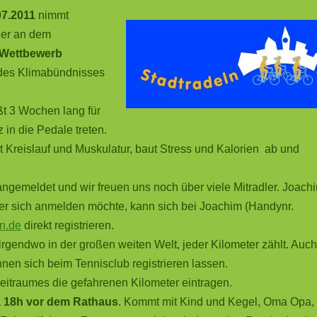
07.2011
nimmt
er an dem
 Wettbewerb
des Klimabündnisses
ßt 3 Wochen lang für
 in die Pedale treten.
t Kreislauf und Muskulatur, baut Stress und Kalorien ab und
angemeldet und wir freuen uns noch über viele Mitradler.
Joach
er sich anmelden möchte, kann sich bei Joachim (Handynr.
n.de
direkt registrieren.
r irgendwo in der großen weiten Welt, jeder Kilometer zählt. Auch
en sich beim Tennisclub registrieren lassen.
eitraumes die gefahrenen Kilometer eintragen.
, 18h vor dem Rathaus
. Kommt mit Kind und Kegel, Oma Opa,