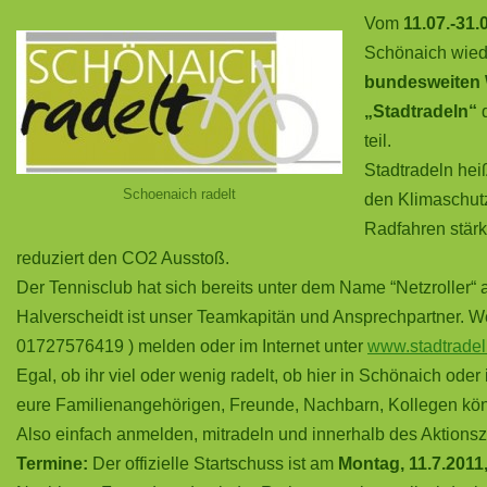
Vom
11.07.-31.
Schönaich wied
bundesweiten
„Stadtradeln“
teil.
Stadtradeln hei
Schoenaich radelt
den Klimaschutz
Radfahren stärk
reduziert den CO2 Ausstoß.
Der Tennisclub hat sich bereits unter dem Name “Netzroller“ 
Halverscheidt ist unser Teamkapitän und Ansprechpartner. W
01727576419 ) melden oder im Internet unter
www.stadtradel
Egal, ob ihr viel oder wenig radelt, ob hier in Schönaich ode
eure Familienangehörigen, Freunde, Nachbarn, Kollegen könn
Also einfach anmelden, mitradeln und innerhalb des Aktionsz
Termine:
Der offizielle Startschuss ist am
Montag, 11.7.2011