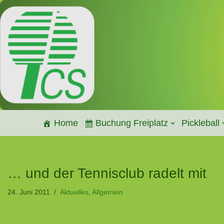
Zum
Inhalt
springen
Home
Buchung Freiplatz
Pickleball
… und der Tennisclub radelt mit
24. Juni 2011
Aktuelles
,
Allgemein