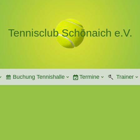
Tennisclub Schönaich e.V.
Buchung Tennishalle
Termine
Trainer