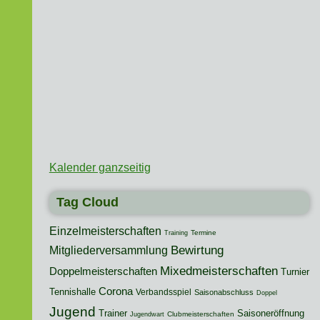
Kalender ganzseitig
Tag Cloud
Einzelmeisterschaften
Termine
Training
Mitgliederversammlung
Bewirtung
Mixedmeisterschaften
Doppelmeisterschaften
Turnier
Corona
Tennishalle
Verbandsspiel
Saisonabschluss
Doppel
Jugend
Trainer
Saisoneröffnung
Clubmeisterschaften
Jugendwart