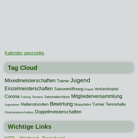
Kalender ganzseitig
Tag Cloud
Jugend
Mixedmeisterschaften
Trainer
Einzelmeisterschaften
Saisoneröffnung
Verbandsspiel
Doppel
Mitgliederversammlung
Corona
Saisonabschluss
Termine
Training
Bewirtung
Hallenstunden
Turnier
Tennishalle
Skiausfahrt
Jugendwart
Doppelmeisterschaften
Clubmeisterschaften
Wichtige Links