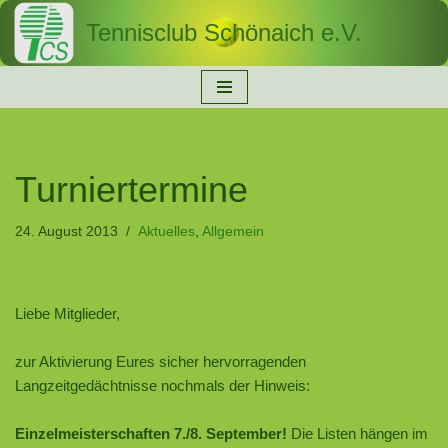
Tennisclub Schönaich e.V.
Zum
Inhalt
springen
Turniertermine
24. August 2013
Aktuelles
,
Allgemein
Liebe Mitglieder,
zur Aktivierung Eures sicher hervorragenden
Langzeitgedächtnisse nochmals der Hinweis:
Einzelmeisterschaften 7./8. September!
Die Listen hängen im