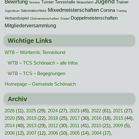
Jugend
Bewirtung
Turnier
Tennishalle
Trainer
Skiausfahrt
Termine
Mixedmeisterschaften
Corona
Saisonabschluss
Jugendwart
Training
Doppelmeisterschaften
Verbandsspiel
Clubmeisterschaften
Doppel
Mitgliederversammlung
Wichtige Links
WTB – Württemb. Tennisbund
WTB – TCS Schönaich – alle Infos
WTB – TCS – Begegnungen
Homepage – Gemeinde Schönaich
Archiv
2026
(11),
2025
(29),
2024
(27),
2023
(45),
2022
(61),
2021
(27),
2020
(59),
2019
(22),
2018
(25),
2017
(30),
2016
(18),
2015
(44),
2014
(40),
2013
(29),
2012
(30),
2011
(41),
2010
(21),
2009
(5),
2008
(12),
2007
(12),
2006
(10),
2005
(14),
2004
(17),