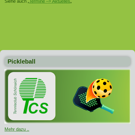
Siehe auch „
Termine –> Aktuelles
„
Pickleball
Mehr dazu ..