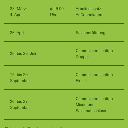
28. März
ab 9:00
Arbeitseinsatz
4. April
Uhr
Außenanlagen
26. April
Saisoneröffnung
Clubmeisterschaften
25. bis 26. Juli
Doppel
19. bis 20.
Clubmeisterschaften
September
Einzel
Clubmeisterschaften
26. bis 27.
Mixed und
September
Saisonabschluss