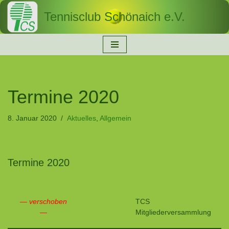
Tennisclub Schönaich e.V.
Zum
Inhalt
springen
Termine 2020
8. Januar 2020
Aktuelles
,
Allgemein
Termine 2020
— verschoben
TCS
—
Mitgliederversammlung