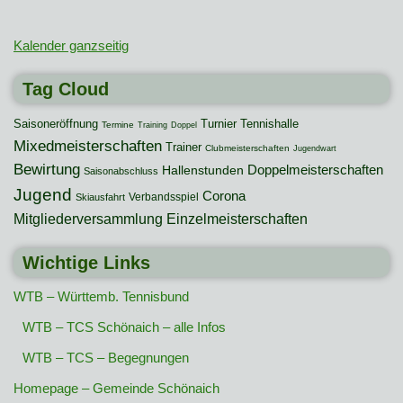
Kalender ganzseitig
Tag Cloud
Saisoneröffnung
Turnier
Tennishalle
Termine
Training
Doppel
Mixedmeisterschaften
Trainer
Clubmeisterschaften
Jugendwart
Bewirtung
Hallenstunden
Doppelmeisterschaften
Saisonabschluss
Jugend
Corona
Verbandsspiel
Skiausfahrt
Mitgliederversammlung
Einzelmeisterschaften
Wichtige Links
WTB – Württemb. Tennisbund
WTB – TCS Schönaich – alle Infos
WTB – TCS – Begegnungen
Homepage – Gemeinde Schönaich