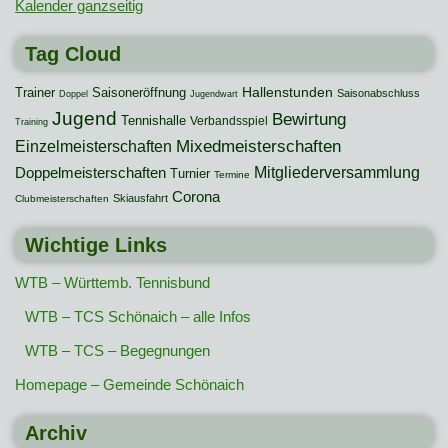
Kalender ganzseitig
Tag Cloud
Hallenstunden
Trainer
Saisoneröffnung
Saisonabschluss
Doppel
Jugendwart
Jugend
Bewirtung
Tennishalle
Verbandsspiel
Training
Mixedmeisterschaften
Einzelmeisterschaften
Mitgliederversammlung
Doppelmeisterschaften
Turnier
Termine
Corona
Skiausfahrt
Clubmeisterschaften
Wichtige Links
WTB – Württemb. Tennisbund
WTB – TCS Schönaich – alle Infos
WTB – TCS – Begegnungen
Homepage – Gemeinde Schönaich
Archiv