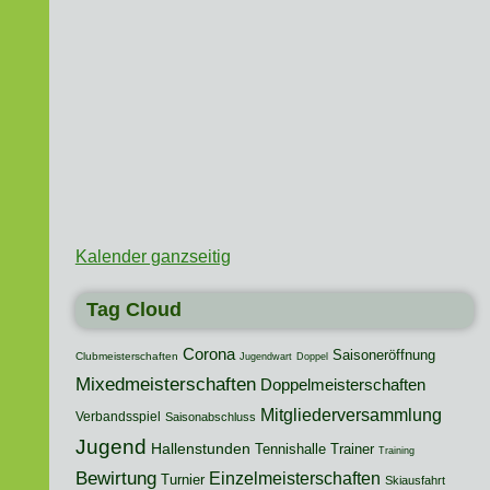
Kalender ganzseitig
Tag Cloud
Corona
Saisoneröffnung
Clubmeisterschaften
Jugendwart
Doppel
Mixedmeisterschaften
Doppelmeisterschaften
Mitgliederversammlung
Verbandsspiel
Saisonabschluss
Jugend
Hallenstunden
Tennishalle
Trainer
Training
Bewirtung
Einzelmeisterschaften
Turnier
Skiausfahrt