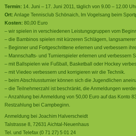
Termin:
14. Juni – 17. Juni 2011, täglich von 9.00 – 12.00 Uh
Ort:
Anlage Tennisclub Schönaich, Im Vogelsang beim Sportp
Kosten:
80,00 Euro
– wir spielen in verschiedenen Leistungsgruppen vom Beginne
– die Bambinos spielen mit kürzeren Schlägern, langsameren
– Beginner und Fortgeschrittene erlernen und verbessern ih
– Mannschafts- und Turnierspieler erlernen und verbessern S
– mit Ballspielen wie Fußball, Basketball oder Hockey verbe
– mit Viedeo verbessern und korrigieren wir die Technik.
– beim Abschlussturnier können sich die Jugendlichen anei
– die Teilnehmerzahl ist beschränkt, die Anmeldungen werde
– Anzahlung bei Anmeldung von 50,00 Euro auf das Konto 8
Restzahlung bei Campbeginn.
Anmeldung bei Joachim Halverscheidt
Talstrasse 8, 72631 Aichtal-Neuenhaus
Tel. und Telefax (0 71 27) 5 01 24