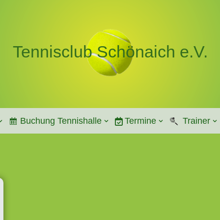
Tennisclub Schönaich e.V.
Buchung Tennishalle
Termine
Trainer