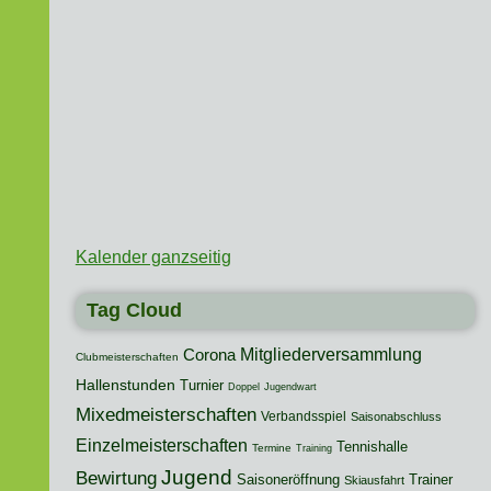
Kalender ganzseitig
Tag Cloud
Mitgliederversammlung
Corona
Clubmeisterschaften
Hallenstunden
Turnier
Doppel
Jugendwart
Mixedmeisterschaften
Verbandsspiel
Saisonabschluss
Einzelmeisterschaften
Tennishalle
Termine
Training
Jugend
Bewirtung
Saisoneröffnung
Trainer
Skiausfahrt