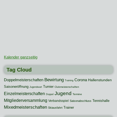
Kalender ganzseitig
Tag Cloud
Bewirtung
Doppelmeisterschaften
Corona
Hallenstunden
Training
Saisoneröffnung
Turnier
Clubmeisterschaften
Jugendwart
Jugend
Einzelmeisterschaften
Termine
Doppel
Mitgliederversammlung
Tennishalle
Verbandsspiel
Saisonabschluss
Mixedmeisterschaften
Trainer
Skiausfahrt