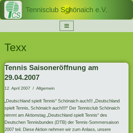
Tennisclub Schönaich e.V.
Zum
Inhalt
springen
Texx
Tennis Saisoneröffnung am
29.04.2007
12. April 2007
Allgemein
„Deutschland spielt Tennis“ Schönaich auch!!! „Deutschland
spielt Tennis, Schönaich auch!!!!“ Der Tennisclub Schönaich
nimmt am Aktionstag „Deutschland spielt Tennis“ des
Deutschen Tennisbundes (DTB) der Tennis-Sommersaison
2007 teil. Diese Aktion nehmen wir zum Anlass, unsere