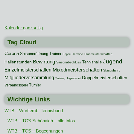
Kalender ganzseitig
Tag Cloud
Corona
Saisoneröffnung
Trainer
Termine
Clubmeisterschaften
Doppel
Jugend
Bewirtung
Hallenstunden
Tennishalle
Saisonabschluss
Mixedmeisterschaften
Einzelmeisterschaften
Skiausfahrt
Mitgliederversammlung
Doppelmeisterschaften
Training
Jugendwart
Turnier
Verbandsspiel
Wichtige Links
WTB – Württemb. Tennisbund
WTB – TCS Schönaich – alle Infos
WTB – TCS – Begegnungen