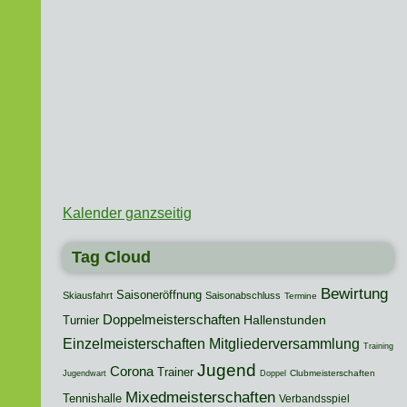
Kalender ganzseitig
Tag Cloud
Bewirtung
Saisoneröffnung
Skiausfahrt
Saisonabschluss
Termine
Doppelmeisterschaften
Hallenstunden
Turnier
Mitgliederversammlung
Einzelmeisterschaften
Training
Jugend
Corona
Trainer
Clubmeisterschaften
Jugendwart
Doppel
Mixedmeisterschaften
Tennishalle
Verbandsspiel