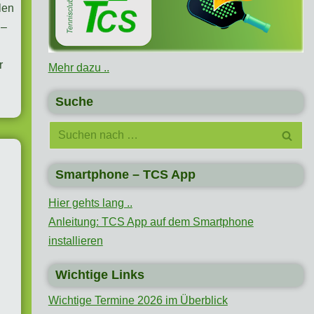
len
 –
r
Mehr dazu ..
Suche
Smartphone – TCS App
Hier gehts lang ..
Anleitung: TCS App auf dem Smartphone
installieren
Wichtige Links
Wichtige Termine 2026 im Überblick