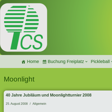
Zum
Inhalt
springen
Home
Buchung Freiplatz
Pickleball
Moonlight
40 Jahre Jubiläum und Moonlightturnier 2008
25. August 2008
Allgemein