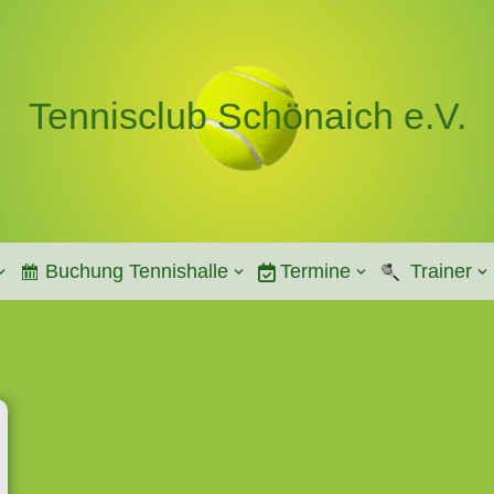
Tennisclub Schönaich e.V.
Buchung Tennishalle
Termine
Trainer