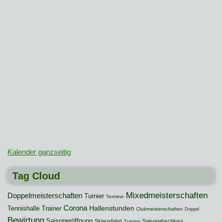
Kalender ganzseitig
Tag Cloud
Mixedmeisterschaften
Doppelmeisterschaften
Turnier
Termine
Corona
Hallenstunden
Tennishalle
Trainer
Clubmeisterschaften
Doppel
Bewirtung
Saisoneröffnung
Skiausfahrt
Saisonabschluss
Training