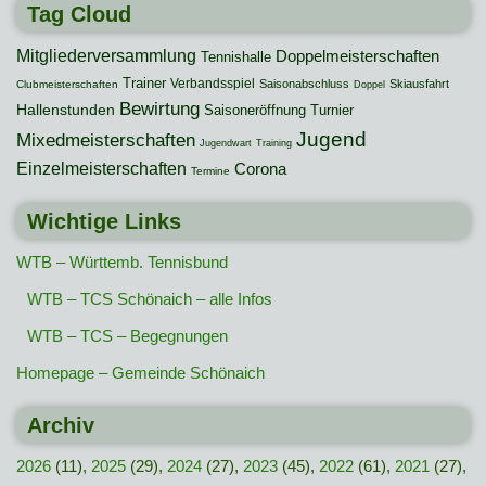
Tag Cloud
Mitgliederversammlung
Doppelmeisterschaften
Tennishalle
Trainer
Verbandsspiel
Saisonabschluss
Skiausfahrt
Clubmeisterschaften
Doppel
Bewirtung
Hallenstunden
Saisoneröffnung
Turnier
Jugend
Mixedmeisterschaften
Jugendwart
Training
Einzelmeisterschaften
Corona
Termine
Wichtige Links
WTB – Württemb. Tennisbund
WTB – TCS Schönaich – alle Infos
WTB – TCS – Begegnungen
Homepage – Gemeinde Schönaich
Archiv
2026
(11),
2025
(29),
2024
(27),
2023
(45),
2022
(61),
2021
(27),