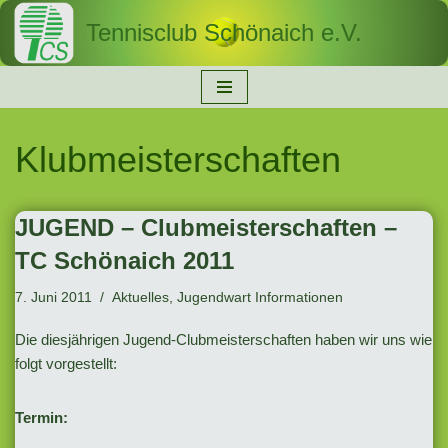
Tennisclub Schönaich e.V.
Zum
Inhalt
springen
Klubmeisterschaften
JUGEND – Clubmeisterschaften –
TC Schönaich 2011
7. Juni 2011
Aktuelles
,
Jugendwart Informationen
Die diesjährigen Jugend-Clubmeisterschaften haben wir uns wie
folgt vorgestellt:
Termin: