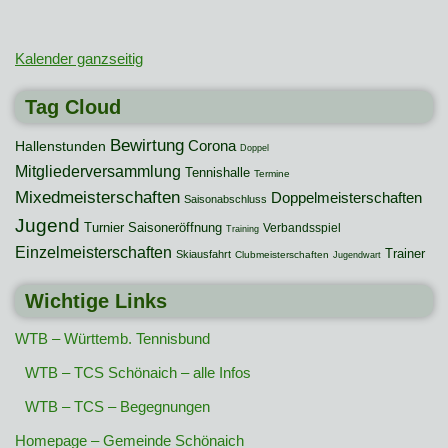
Kalender ganzseitig
Tag Cloud
Bewirtung
Hallenstunden
Corona
Doppel
Mitgliederversammlung
Tennishalle
Termine
Mixedmeisterschaften
Doppelmeisterschaften
Saisonabschluss
Jugend
Turnier
Saisoneröffnung
Verbandsspiel
Training
Einzelmeisterschaften
Trainer
Skiausfahrt
Clubmeisterschaften
Jugendwart
Wichtige Links
WTB – Württemb. Tennisbund
WTB – TCS Schönaich – alle Infos
WTB – TCS – Begegnungen
Homepage – Gemeinde Schönaich