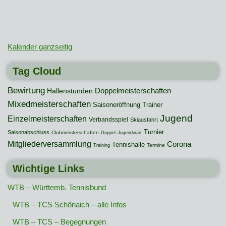
Kalender ganzseitig
Tag Cloud
Bewirtung
Hallenstunden
Doppelmeisterschaften
Mixedmeisterschaften
Saisoneröffnung
Trainer
Jugend
Einzelmeisterschaften
Verbandsspiel
Skiausfahrt
Turnier
Saisonabschluss
Clubmeisterschaften
Doppel
Jugendwart
Mitgliederversammlung
Corona
Tennishalle
Termine
Training
Wichtige Links
WTB – Württemb. Tennisbund
WTB – TCS Schönaich – alle Infos
WTB – TCS – Begegnungen