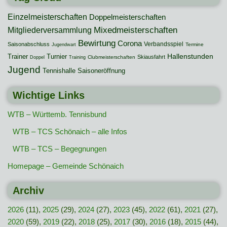
Einzelmeisterschaften
Doppelmeisterschaften
Mixedmeisterschaften
Mitgliederversammlung
Bewirtung
Corona
Verbandsspiel
Saisonabschluss
Termine
Jugendwart
Hallenstunden
Trainer
Turnier
Skiausfahrt
Clubmeisterschaften
Doppel
Training
Jugend
Tennishalle
Saisoneröffnung
Wichtige Links
WTB – Württemb. Tennisbund
WTB – TCS Schönaich – alle Infos
WTB – TCS – Begegnungen
Homepage – Gemeinde Schönaich
Archiv
2026
(11),
2025
(29),
2024
(27),
2023
(45),
2022
(61),
2021
(27),
2020
(59),
2019
(22),
2018
(25),
2017
(30),
2016
(18),
2015
(44),