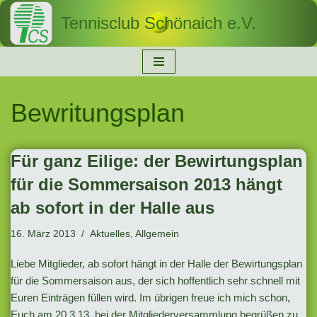
Tennisclub Schönaich e.V.
Zum
Inhalt
springen
Bewritungsplan
Für ganz Eilige: der Bewirtungsplan
für die Sommersaison 2013 hängt
ab sofort in der Halle aus
16. März 2013
Aktuelles
,
Allgemein
Liebe Mitglieder, ab sofort hängt in der Halle der Bewirtungsplan
für die Sommersaison aus, der sich hoffentlich sehr schnell mit
Euren Einträgen füllen wird. Im übrigen freue ich mich schon,
Euch am 20.3.13 bei der Mitgliederversammlung begrüßen zu