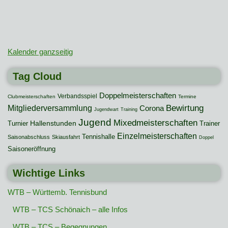
Kalender ganzseitig
Tag Cloud
Doppelmeisterschaften
Verbandsspiel
Clubmeisterschaften
Termine
Mitgliederversammlung
Bewirtung
Corona
Jugendwart
Training
Jugend
Mixedmeisterschaften
Hallenstunden
Turnier
Trainer
Einzelmeisterschaften
Tennishalle
Saisonabschluss
Skiausfahrt
Doppel
Saisoneröffnung
Wichtige Links
WTB – Württemb. Tennisbund
WTB – TCS Schönaich – alle Infos
WTB – TCS – Begegnungen