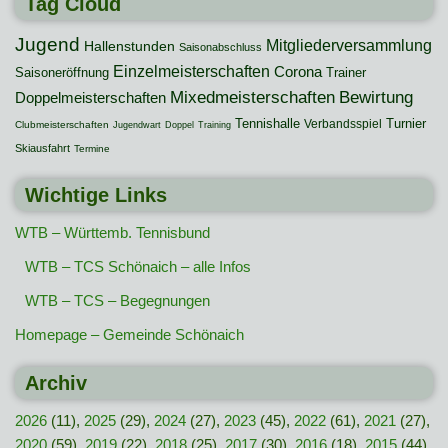
Tag Cloud
Jugend
Mitgliederversammlung
Hallenstunden
Saisonabschluss
Einzelmeisterschaften
Corona
Saisoneröffnung
Trainer
Mixedmeisterschaften
Bewirtung
Doppelmeisterschaften
Tennishalle
Turnier
Verbandsspiel
Clubmeisterschaften
Jugendwart
Doppel
Training
Skiausfahrt
Termine
Wichtige Links
WTB – Württemb. Tennisbund
WTB – TCS Schönaich – alle Infos
WTB – TCS – Begegnungen
Homepage – Gemeinde Schönaich
Archiv
2026
(11),
2025
(29),
2024
(27),
2023
(45),
2022
(61),
2021
(27),
2020
(59),
2019
(22),
2018
(25),
2017
(30),
2016
(18),
2015
(44),