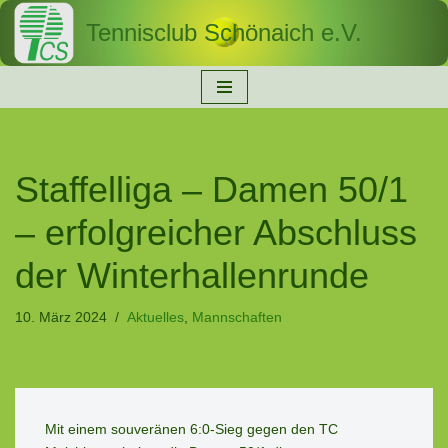
Tennisclub Schönaich e.V.
Zum
Inhalt
springen
Staffelliga – Damen 50/1
– erfolgreicher Abschluss
der Winterhallenrunde
10. März 2024
Aktuelles
,
Mannschaften
Mit einem souveränen 6:0-Sieg gegen den TC 