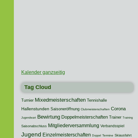
Kalender ganzseitig
Tag Cloud
Mixedmeisterschaften
Turnier
Tennishalle
Hallenstunden
Corona
Saisoneröffnung
Clubmeisterschaften
Bewirtung
Doppelmeisterschaften
Trainer
Jugendwart
Training
Mitgliederversammlung
Verbandsspiel
Saisonabschluss
Jugend
Einzelmeisterschaften
Skiausfahrt
Termine
Doppel