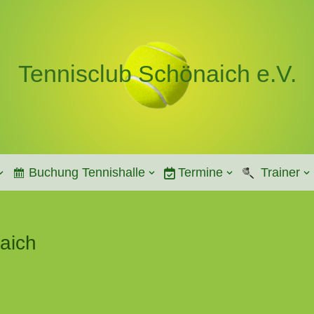
Tennisclub Schönaich e.V.
Buchung Tennishalle
Termine
Trainer
aich