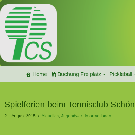
Zum
Inhalt
springen
Home
Buchung Freiplatz
Pickleball
Spielferien beim Tennisclub Schön
21. August 2015
Aktuelles
,
Jugendwart Informationen