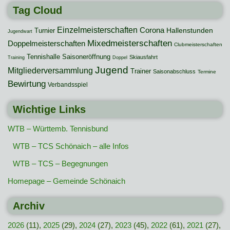
Tag Cloud
Einzelmeisterschaften
Corona
Hallenstunden
Turnier
Jugendwart
Mixedmeisterschaften
Doppelmeisterschaften
Clubmeisterschaften
Tennishalle
Saisoneröffnung
Skiausfahrt
Training
Doppel
Jugend
Mitgliederversammlung
Trainer
Saisonabschluss
Termine
Bewirtung
Verbandsspiel
Wichtige Links
WTB – Württemb. Tennisbund
WTB – TCS Schönaich – alle Infos
WTB – TCS – Begegnungen
Homepage – Gemeinde Schönaich
Archiv
2026
(11),
2025
(29),
2024
(27),
2023
(45),
2022
(61),
2021
(27),