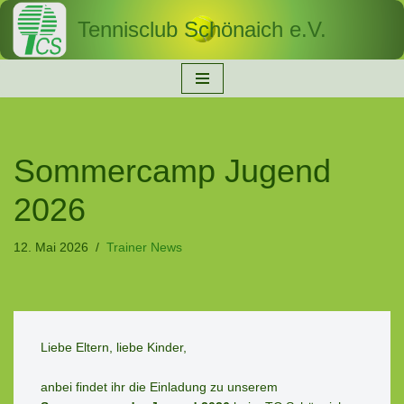
Tennisclub Schönaich e.V.
Zum
Inhalt
springen
Sommercamp Jugend
2026
12. Mai 2026
Trainer News
Liebe Eltern, liebe Kinder,

anbei findet ihr die Einladung zu unserem 