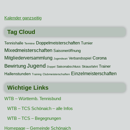
Kalender ganzseitig
Tag Cloud
Doppelmeisterschaften
Tennishalle
Turnier
Termine
Mixedmeisterschaften
Saisoneröffnung
Mitgliederversammlung
Corona
Verbandsspiel
Jugendwart
Jugend
Bewirtung
Trainer
Saisonabschluss
Skiausfahrt
Doppel
Einzelmeisterschaften
Hallenstunden
Clubmeisterschaften
Training
Wichtige Links
WTB – Württemb. Tennisbund
WTB – TCS Schönaich – alle Infos
WTB – TCS – Begegnungen
Homepage – Gemeinde Schönaich