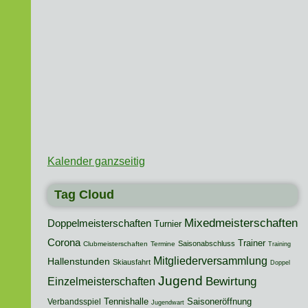
Kalender ganzseitig
Tag Cloud
Mixedmeisterschaften
Doppelmeisterschaften
Turnier
Corona
Trainer
Saisonabschluss
Clubmeisterschaften
Termine
Training
Mitgliederversammlung
Hallenstunden
Skiausfahrt
Doppel
Jugend
Bewirtung
Einzelmeisterschaften
Tennishalle
Saisoneröffnung
Verbandsspiel
Jugendwart