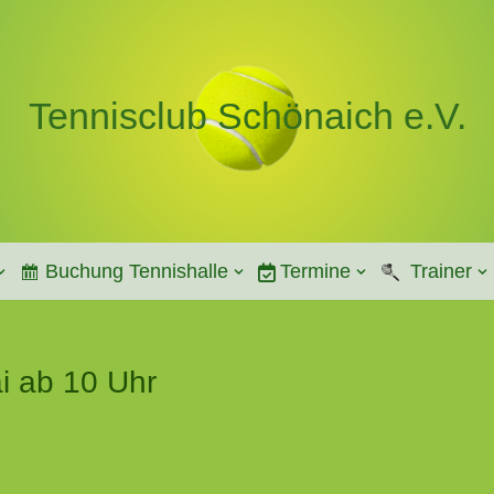
Tennisclub Schönaich e.V.
Buchung Tennishalle
Termine
Trainer
i ab 10 Uhr