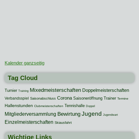
Kalender ganzseitig
Tag Cloud
Mixedmeisterschaften
Doppelmeisterschaften
Turnier
Training
Corona
Saisoneröffnung
Trainer
Verbandsspiel
Saisonabschluss
Termine
Hallenstunden
Tennishalle
Clubmeisterschaften
Doppel
Jugend
Mitgliederversammlung
Bewirtung
Jugendwart
Einzelmeisterschaften
Skiausfahrt
Wichtige Links