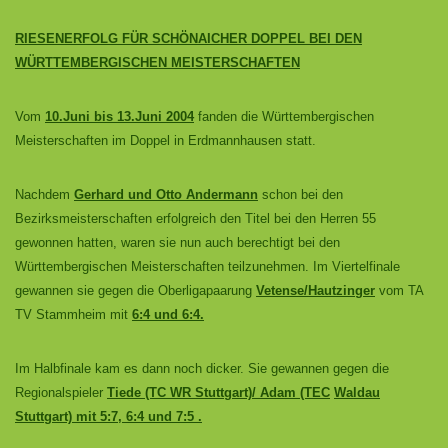
RIESENERFOLG FÜR SCHÖNAICHER DOPPEL BEI DEN
WÜRTTEMBERGISCHEN MEISTERSCHAFTEN
Vom
10.Juni bis 13.Juni 2004
fanden die Württembergischen
Meisterschaften im Doppel
in Erdmannhausen statt.
Nachdem
Gerhard und Otto Andermann
schon bei den
Bezirksmeisterschaften erfolgreich
den Titel bei den Herren 55
gewonnen hatten, waren sie nun auch berechtigt bei den
Württembergischen Meisterschaften teilzunehmen. Im Viertelfinale
gewannen sie gegen die
Oberligapaarung
Vetense/Hautzinger
vom TA
TV Stammheim mit
6:4 und 6:4.
Im Halbfinale kam es dann noch dicker. Sie gewannen gegen die
Regionalspieler
T
iede (TC WR Stuttgart)/ Adam (TEC
Waldau
Stuttgart) mit 5:7, 6:4 und 7:5 .