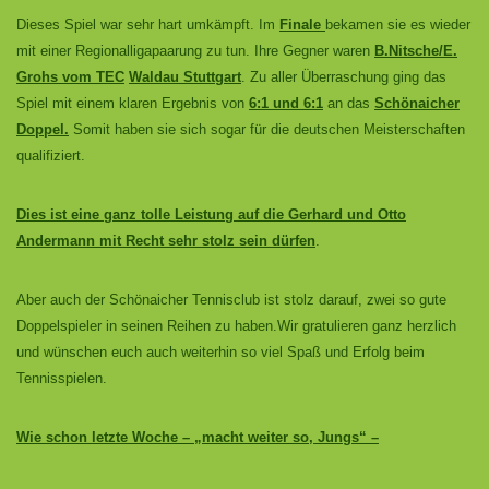
Dieses Spiel war sehr hart umkämpft.
Im
Finale
bekamen sie es wieder
mit einer Regionalligapaarung zu tun. Ihre Gegner waren
B.Nitsche/E.
Grohs vom TEC
Waldau Stuttgart
. Zu aller Überraschung ging das
Spiel mit
einem klaren Ergebnis von
6:1 und 6:1
an das
Schönaicher
Doppel.
Somit haben sie sich
sogar für die deutschen Meisterschaften
qualifiziert.
Dies ist eine ganz tolle Leistung auf die Gerhard und Otto
Andermann mit Recht sehr stolz sein dürfen
.
Aber auch der Schönaicher Tennisclub ist stolz darauf, zwei so gute
Doppelspieler in seinen
Reihen zu haben.Wir gratulieren ganz herzlich
und wünschen euch auch weiterhin so viel
Spaß und Erfolg beim
Tennisspielen.
Wie schon letzte Woche – „macht weiter so, Jungs“ –