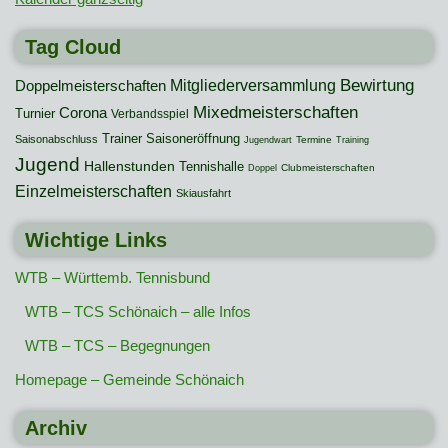
Tag Cloud
Mitgliederversammlung
Bewirtung
Doppelmeisterschaften
Mixedmeisterschaften
Corona
Turnier
Verbandsspiel
Trainer
Saisoneröffnung
Saisonabschluss
Termine
Jugendwart
Training
Jugend
Hallenstunden
Tennishalle
Clubmeisterschaften
Doppel
Einzelmeisterschaften
Skiausfahrt
Wichtige Links
WTB – Württemb. Tennisbund
WTB – TCS Schönaich – alle Infos
WTB – TCS – Begegnungen
Homepage – Gemeinde Schönaich
Archiv